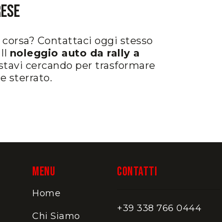
rese
 corsa? Contattaci oggi stesso
 Il
noleggio auto da rally a
stavi cercando per trasformare
e sterrato.
MENU
CONTATTI
Home
+39 338 766 0444
Chi Siamo